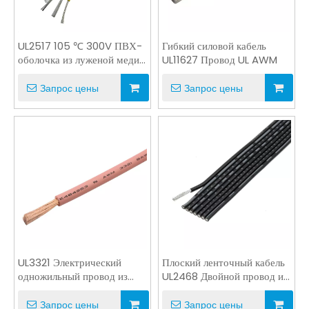
UL2517 105 ℃ 300V ПВХ-
Гибкий силовой кабель
оболочка из луженой меди
UL11627 Провод UL AWM
кабеля питания
Запрос цены
Запрос цены
UL3321 Электрический
Плоский ленточный кабель
одножильный провод из
UL2468 Двойной провод из
сшитого полиэтилена
ПВХ для внутренней
проводки
Запрос цены
Запрос цены