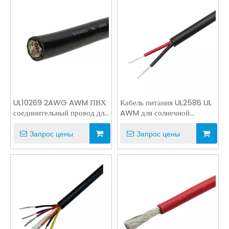
UL10269 2AWG AWM ПВХ
Кабель питания UL2586 UL
соединительный провод для
AWM для солнечной
инвертора панели
системы
солнечных батарей
Запрос цены
Запрос цены