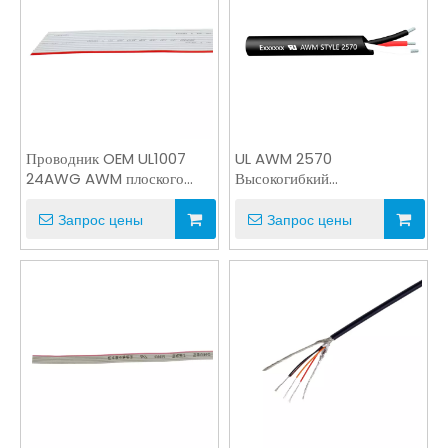
Проводник OEM UL1007
UL AWM 2570
24AWG AWM плоского
Высокогибкий
ленточного кабеля PVC
неэкранированный 80 ℃
Multi
600 В или 1000 В VW-1
Запрос цены
Запрос цены