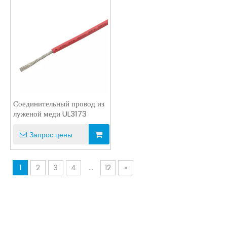
Соединительный провод из
луженой меди UL3173
Запрос цены
1
2
3
4
...
12
»