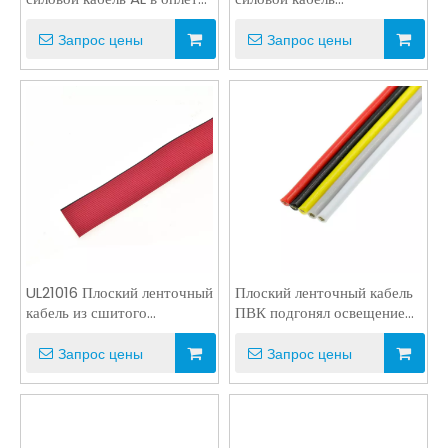
с медным экраном
Одножильный AWM из
мягкого ПВХ
Запрос цены
Запрос цены
UL21016 Плоский ленточный
Плоский ленточный кабель
кабель из сшитого
ПВК подгонял освещение
полиэтилена, красный
УЛ1571 24АВГ 5Коре
высокотемпературный
Запрос цены
Запрос цены
плоский кабель AWM