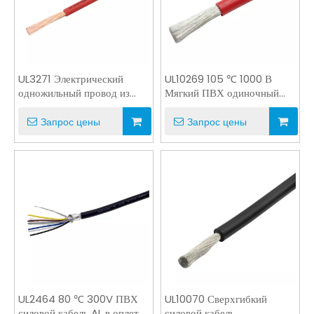
UL3271 Электрический
UL10269 105 ℃ 1000 В
одножильный провод из
Мягкий ПВХ одиночный
сшитого полиэтилена
проводник с UL CSA
Запрос цены
Запрос цены
UL2464 80 ℃ 300V ПВХ
UL10070 Сверхгибкий
силовой кабель AL в оплетке
силовой кабель