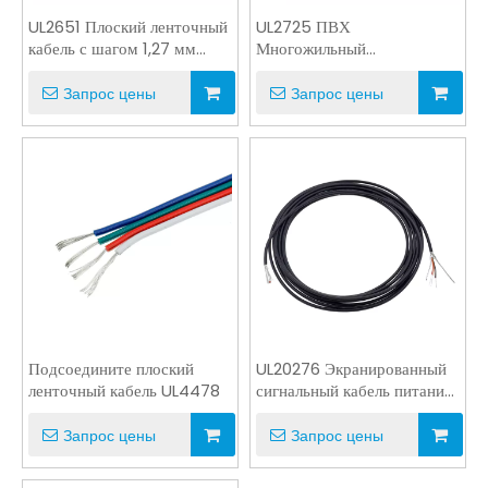
UL2651 Плоский ленточный
UL2725 ПВХ
кабель с шагом 1,27 мм
Многожильный
28AWG PVC 105 ℃ 300V
экранированный кабель
USB-кабель Сигнальный
Запрос цены
Запрос цены
кабель
Подсоедините плоский
UL20276 Экранированный
ленточный кабель UL4478
сигнальный кабель питания
для компьютерной
проводки LVDS
Запрос цены
Запрос цены