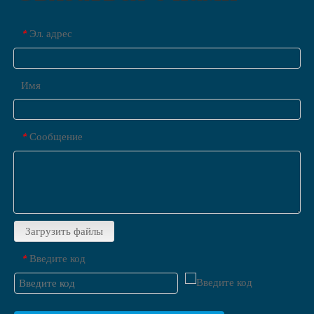
Эл. адрес
*
Имя
Сообщение
*
Загрузить файлы
Введите код
*