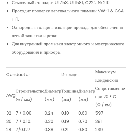
Ссылочный стандарт: UL758, UL1581, C22.2 № 210
Проходит проверку вертикального пламени VW-1 & CSA
FT1.
Однородная толщина изоляции провода для обеспечения
легкой зачистки и резки.
Для внутренней промывки электронного и электрического
оборудования и прибора.
Максимум.
Conductor
Изоляция
Кондейский
Сопротивление
Строительство
Диаметр
Толщина
Диаметр
Awg
при 20 ° C
№ / мм)
(мм)
(мм)
(мм)
(Ω / км)
32
7 / 0.08.
0.24
0.18
0.60
597
30
7 / 0.10.
0.30
0.19
0.70
381
28
7/0.127
0.38
0.21
0.80
239