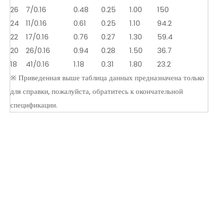
26
7/0.16
0.48
0.25
1.00
150
24
11/0.16
0.61
0.25
1.10
94.2
22
17/0.16
0.76
0.27
1.30
59.4
20
26/0.16
0.94
0.28
1.50
36.7
18
41/0.16
1.18
0.31
1.80
23.2
※ Приведенная выше таблица данных предназначена только
для справки, пожалуйста, обратитесь к окончательной
спецификации.