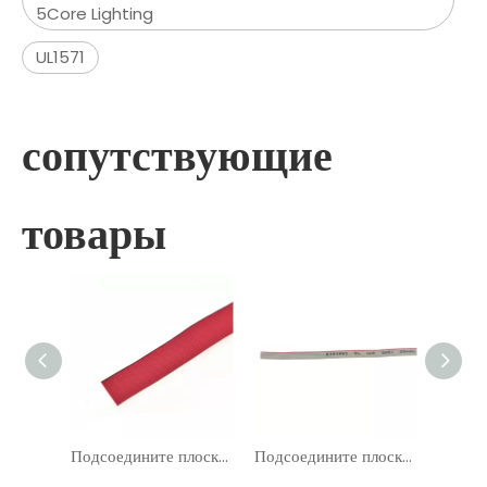
5Core Lighting
UL1571
сопутствующие
товары
Подсоедините плоский ленточный кабель UL21016
Подсоедините плоский ленточный кабель UL2651