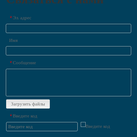
Эл. адрес
*
Имя
Сообщение
*
Загрузить файлы
Введите код
*