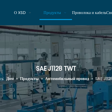
О XSD
Продукты
Проволока и кабель
Свя
SAE J1128 TWT
сь:
Дом
»
Продукты
»
Автомобильный провод
»
SAE J11