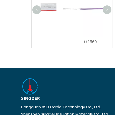
<
>
UL1007
UL1569
Dongguan XSD Cable Technology Co., Ltd.
Shenzhen Singder Insulation Materials Co., Ltd.