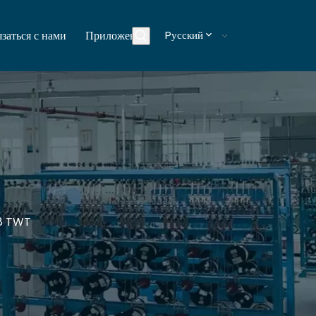
заться с нами
Приложения
Pусский
Блоги
28 TWT