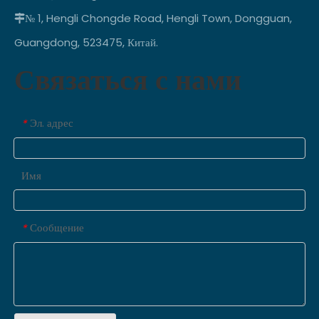
№ 1, Hengli Chongde Road, Hengli Town, Dongguan,

Guangdong, 523475, Китай.
Связаться с нами
Эл. адрес
*
Имя
Сообщение
*