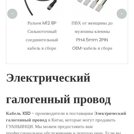
сигн
А
<
>
ый на
Разъем M12 8P
ПВХ от женщины до
тель,
Сильноточный
мужчины клеммы
ут
соединительный
PH4.5mm 2PIN
в
кабель в сборе
OEM-кабель в сборе
 связи
Электрический
галогенный провод
Кабель XSD
- производители и поставщики
Электрический
галогенный провод
в Китае, которые могут продавать
ГУАНЬЯНЦИ. Мы можем предоставить вам
профессиональное обслуживание и лучшую цену. Если вы