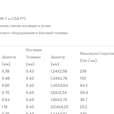
W-1 и CSA FT1.
ения снятия изоляции и резки.
еского оборудования и бытовой техники.
Изоляция
Максимум.Сопротивл
Диаметр
Толщина
Диаметр
(Ом / км)
(мм)
(мм)
(мм)
0.38
0.43
1,24X2,58
239
0.48
0.43
1,34X2,78
150
0.60
0.43
1,45X3,04
94.2
0.76
0.43
1,62x3,34
59.4
0.94
0,43.
1,80X3,70
36.7
1.18
0.43
2,04X4,23
23.2
0.38
0.43
1,24X3,92
239