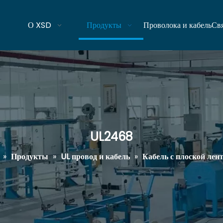
О XSD
Продукты
Проволока и кабель
Свя
UL2468
»
Продукты
»
UL провод и кабель
»
Кабель с плоской лен