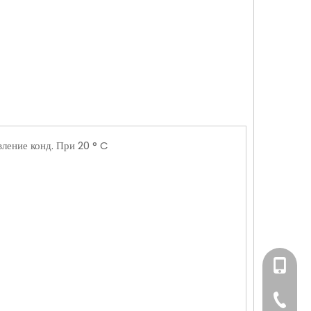
ение конд. При 20 ° C
+86-158
+86-76