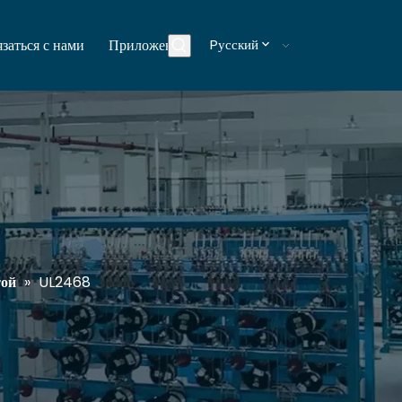
заться с нами
Приложения
Pусский
Блоги
той
»
UL2468