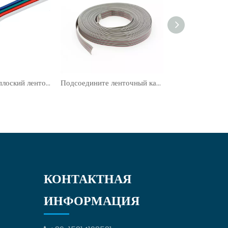
Подсоедините плоский ленточный кабель UL4478
Подсоедините ленточный кабель WireFlat UL2648
КОНТАКТНАЯ
ИНФОРМАЦИЯ