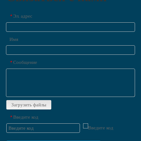
Эл. адрес
*
Имя
Сообщение
*
Загрузить файлы
Введите код
*