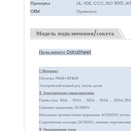
Проверка
UL, VDE, CCC, ISO 9001, IA
OEM
Привешен
Модель подключения/сокета
Подключите DataSheet
1. Материал
Оболочка: PA66+30%GF
Электрический медный ряд: латунь, срезан
2. Электрические характеристики
Оценка тока: 60a ， 100a ， 120a ， 150a ， 200a, 35
Оцененное напряжение: DC690V
Импульсное противостояние напряжения: AC5000V, утечка
Сопротивление изоляции: DC1000V, значение сопротивлен
3. Операционная среда