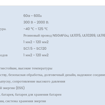
60a ~ 600а
300 В ~ 2000 В.
ура.
-40 ℃ ~ 125 ℃
Резиновый провод NSGAFöu, UL1015, UL10269, UL1162
1 мм2 ~ 120 мм2
SC1.5 ~ SC120
водов
1 мм2 ~ 120 мм2
гнестойкие, высокие температуры
ству, безопасная обработка, долговечный дизайн, надежное соедин
ыпуску, сопротивление высокого давления
й энергии (ESS)
 батарея, батарея для хранения батареи
ии, система хранения энергии