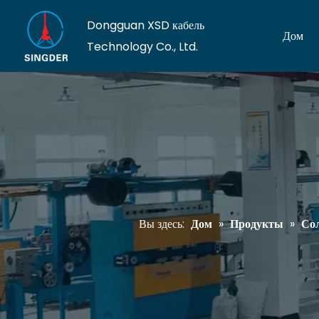
Dongguan XSD кабель
Дом
Technology Co., Ltd.
Вы здесь:
Дом
»
Продукты
»
Сол