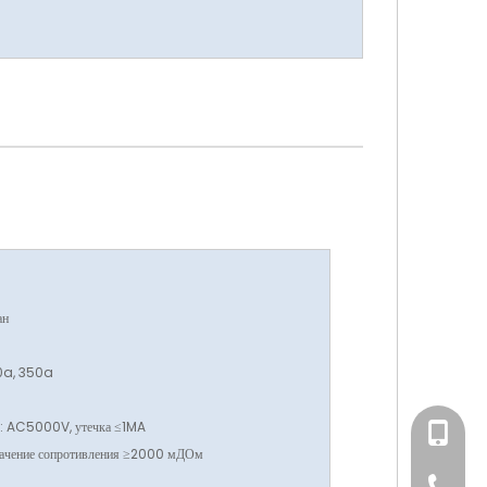
ан
0a, 350a
я: AC5000V, утечка ≤1MA
+86-158
начение сопротивления ≥2000 мДОм