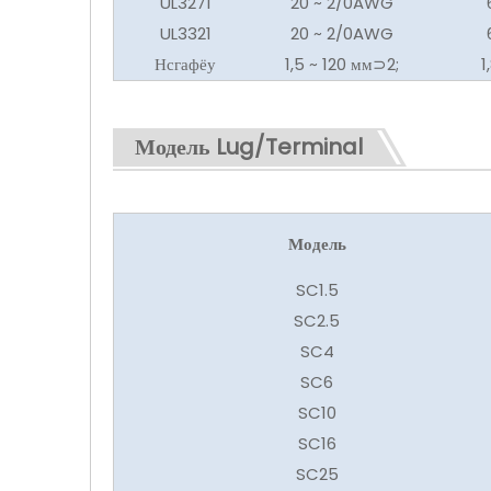
UL3271
20 ~ 2/0AWG
UL3321
20 ~ 2/0AWG
Нсгафёу
1,5 ~ 120 мм⊃2;
1
Модель Lug/Terminal
Модель
SC1.5
SC2.5
SC4
SC6
SC10
SC16
SC25