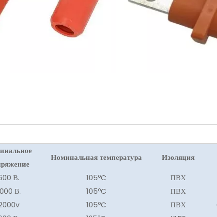
инальное
Номинальная температура
Изоляция
пряжение
600 В.
105ºC
ПВХ
1000 В.
105ºC
ПВХ
2000v
105ºC
ПВХ