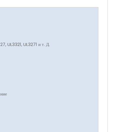
7, UL3321, UL3271 и т. Д.
ение