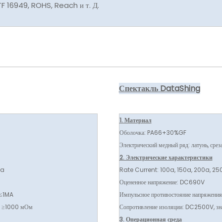
TF 16949, ROHS, Reach и т. Д.
Спектакль DataShing
1. Материал
Оболочка: PA66+30%GF
Электрический медный ряд: латунь, срез
2. Электрические характеристики
0a
Rate Current: 100a, 150a, 200a, 25
Оцененное напряжение: DC690V
 ≤1MA
Импульсное противостояние напряжени
ия ≥1000 мОм
Сопротивление изоляции: DC2500V, з
3. Операционная среда