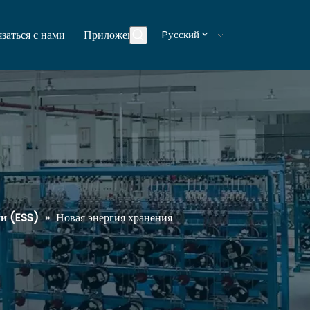
заться с нами
Приложения
Pусский
Блоги
ии (ESS)
»
Новая энергия хранения